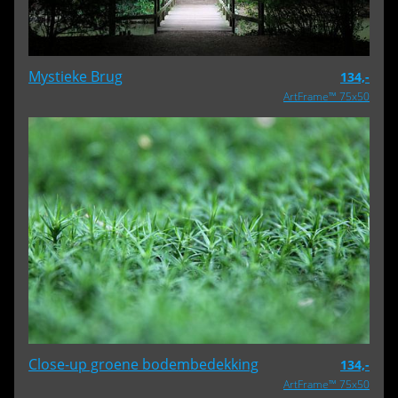
Mystieke Brug
134,-
ArtFrame™ 75x50
Close-up groene bodembedekking
134,-
ArtFrame™ 75x50