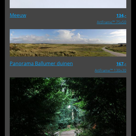
Meeuw
134,-
ArtFrame™ 75x50
Panorama Ballumer duinen
167,-
ArtFrame™ 130x30