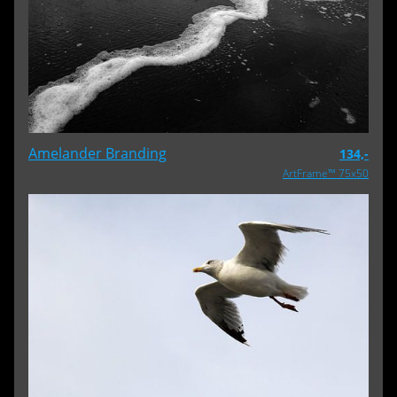
Amelander Branding
134,-
ArtFrame™ 75x50